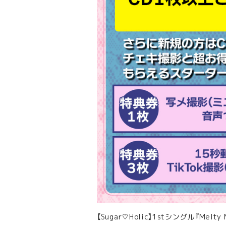
【Sugar♡Holic】1stシングル『Melt