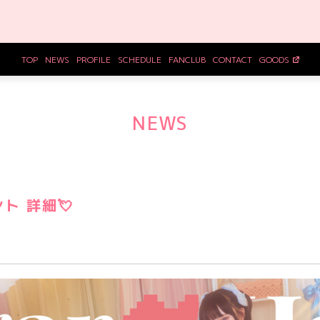
TOP
NEWS
PROFILE
SCHEDULE
FANCLUB
CONTACT
GOODS
NEWS
ント 詳細💘