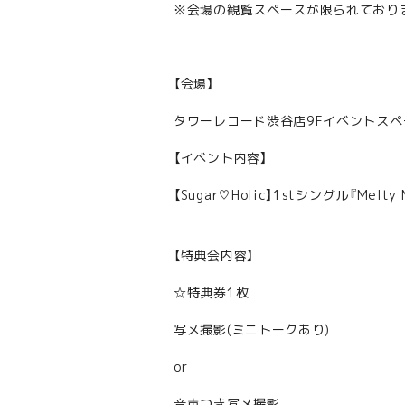
※会場の観覧スペースが限られており
【会場】
タワーレコード渋谷店9Fイベントスペ
【イベント内容】
【Sugar♡Holic】1stシングル『Melt
【特典会内容】
☆特典券1枚
写メ撮影(ミニトークあり)
or
音声つき写メ撮影